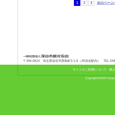
1
2
3
次のページ
深谷市観光協会
〒366-0824 埼玉県深谷市西島町3-1-8（JR深谷駅内） TEL.048-575
サイトのご利用について
-
個
Copyright©2026 Fukaya 