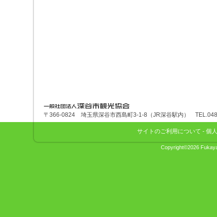
深谷市観光協会
〒366-0824 埼玉県深谷市西島町3-1-8（JR深谷駅内） TEL.048-575
サイトのご利用について
-
個
Copyright©2026 Fukaya 