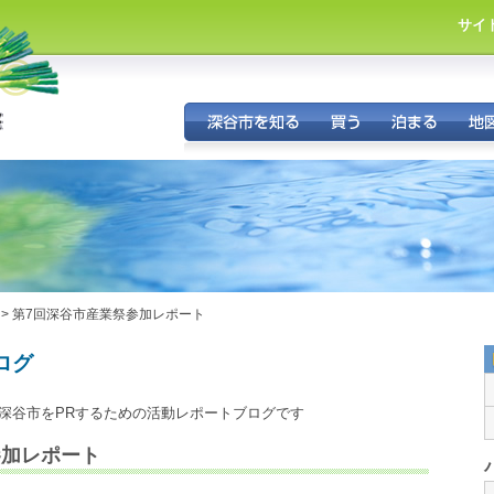
サイ
市
・
> 第7回深谷市産業祭参加レポート
ログ
深谷市をPRするための活動レポートブログです
参加レポート