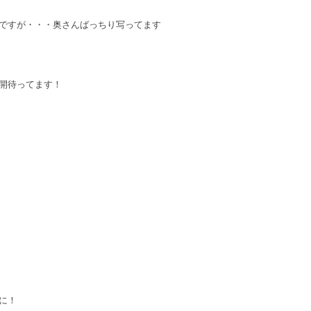
ですが・・・奥さんばっちり写ってます
開待ってます！
に！