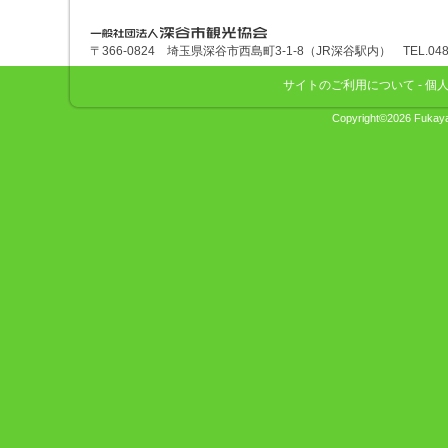
深谷市観光協会
〒366-0824 埼玉県深谷市西島町3-1-8（JR深谷駅内） TEL.048-575
サイトのご利用について
-
個
Copyright©2026 Fukaya 