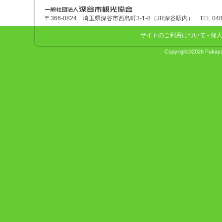
深谷市観光協会
〒366-0824 埼玉県深谷市西島町3-1-8（JR深谷駅内） TEL.048-575
サイトのご利用について
-
個
Copyright©2026 Fukaya 