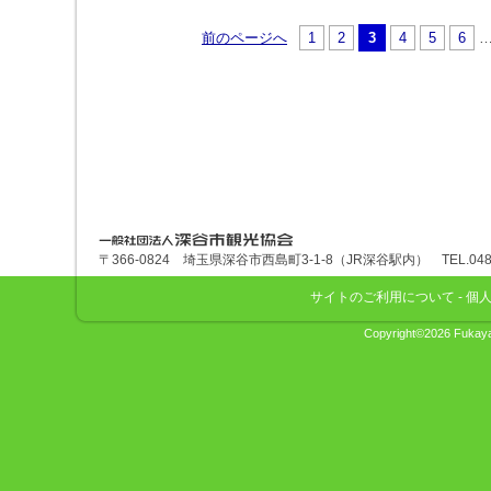
前のページへ
1
2
3
4
5
6
深谷市観光協会
〒366-0824 埼玉県深谷市西島町3-1-8（JR深谷駅内） TEL.048-575
サイトのご利用について
-
個
Copyright©2026 Fukaya 