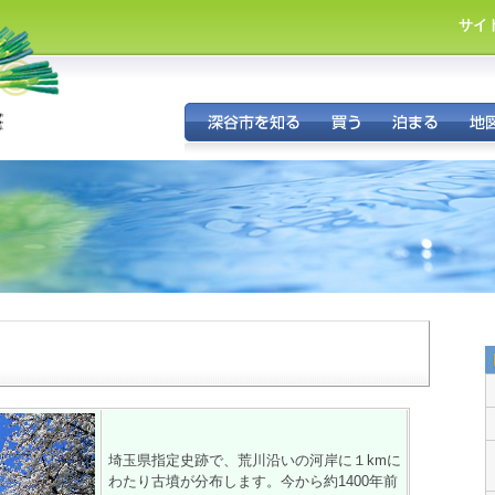
サイ
市
・
埼玉県指定史跡で、荒川沿いの河岸に１kmに
わたり古墳が分布します。今から約1400年前