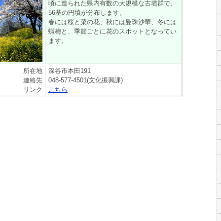
頃に造られた県内有数の大規模な古墳群で、
56基の円墳が分布します。
春には桜と菜の花、秋には曼珠沙華、冬には
蝋梅と、季節ごとに花のスポットとなってい
ます。
所在地
深谷市本田191
連絡先
048-577-4501(文化振興課)
リンク
こちら