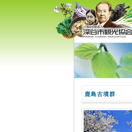
深谷市観光協会 - 埼玉県深谷
（旧深谷市・岡部町・花園町
川本町）の観光情報
鹿島古墳群