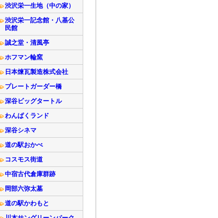
渋沢栄一生地（中の家）
渋沢栄一記念館・八基公
民館
誠之堂・清風亭
ホフマン輪窯
日本煉瓦製造株式会社
プレートガーダー橋
深谷ビッグタートル
わんぱくランド
深谷シネマ
道の駅おかべ
コスモス街道
中宿古代倉庫群跡
岡部六弥太墓
道の駅かわもと
川本サングリーンパーク