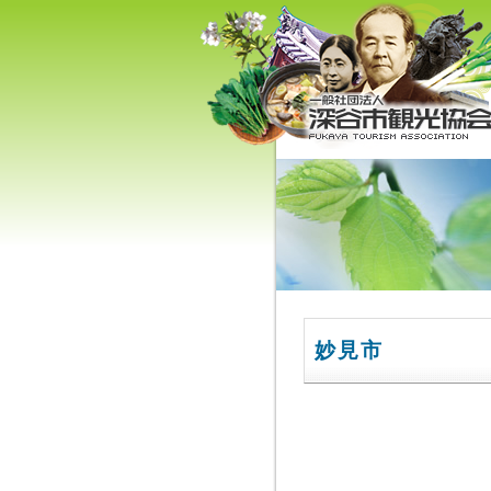
深谷市観光協会 - 埼玉県深谷
（旧深谷市・岡部町・花園町
川本町）の観光情報
妙見市