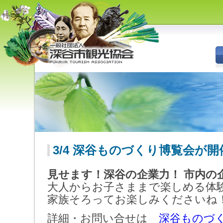
深谷市観光協会 - 埼玉県深谷市
（旧深谷市・岡部町・花園町・
川本町）の観光情報
3/4 深谷ものづくり博覧会が
見せます！深谷の企業力！ 市内の
大人からお子さままで楽しめる体
家族そろってお楽しみくださいね
詳細・お問い合せは
深谷ものづ