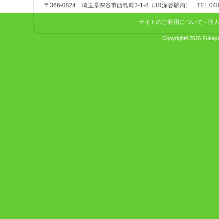
深谷市観光協会
〒366-0824 埼玉県深谷市西島町3-1-8（JR深谷駅内） TEL.048-575
サイトのご利用について
-
個
Copyright©2026 Fukaya 