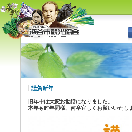
深谷市観光協会 - 埼玉県深谷市
（旧深谷市・岡部町・花園町・
川本町）の観光情報
謹賀新年
旧年中は大変お世話になりました。
本年も昨年同様、何卒宜しくお願いいたし