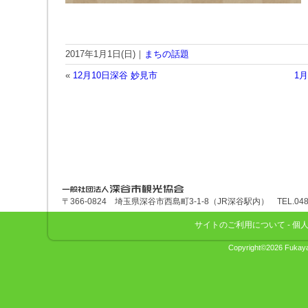
2017年1月1日(日)｜
まちの話題
«
12月10日深谷 妙見市
1
深谷市観光協会
〒366-0824 埼玉県深谷市西島町3-1-8（JR深谷駅内） TEL.048-575
サイトのご利用について
-
個
Copyright©2026 Fukaya 