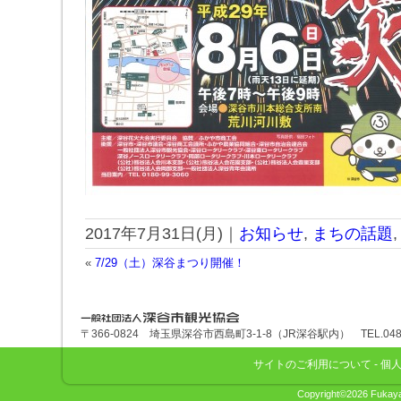
2017年7月31日(月)｜
お知らせ
,
まちの話題
«
7/29（土）深谷まつり開催！
深谷市観光協会
〒366-0824 埼玉県深谷市西島町3-1-8（JR深谷駅内） TEL.048-575
サイトのご利用について
-
個
Copyright©2026 Fukaya 