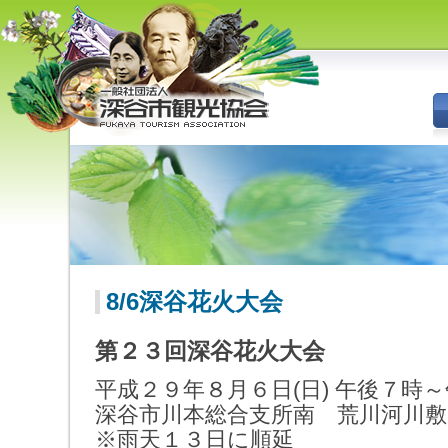
深谷市観光協会 - 埼玉県深谷市
（旧深谷市・岡部町・花園町・
川本町）の観光情報
8/6深谷花火大会
第２３回深谷花火大会
平成２９年８月６日(日) 午後７時
深谷市川本総合支所南 荒川河川敷
※雨天１３日に順延