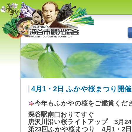
深谷市観光協会 - 埼玉県深谷市
（旧深谷市・岡部町・花園町・
川本町）の観光情報
4月1・2日 ふかや桜まつり開催
今年もふかやの桜をご鑑賞くだ
深谷駅南口おりてすぐ
唐沢川沿い桜ライトアップ 3月24
第23回ふかや桜まつり 4月1・2日