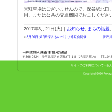
※駐車場はございませんので、深谷駅北口
用、または公共の交通機関でおこしくださ
2017年3月21日(火)｜
お知らせ
,
まちの話題
«
3月26日 第2回深谷ものづくり博覧会開催
唐沢
深谷市観光協会
〒366-0824 埼玉県深谷市西島町3-1-8（JR深谷駅内） TEL.048-575
サイトのご利用について
-
個
Copyright©2026 Fukaya 