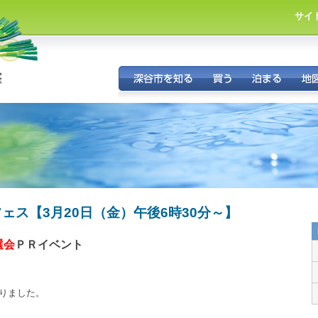
サイ
市
・
ェス【3月20日（金）午後6時30分～】
選会
ＰＲイベント
りました。