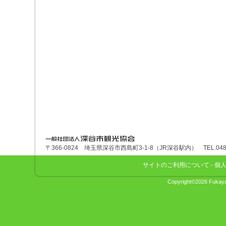
深谷市観光協会
〒366-0824 埼玉県深谷市西島町3-1-8（JR深谷駅内） TEL.048-575
サイトのご利用について
-
個
Copyright©2026 Fukaya 