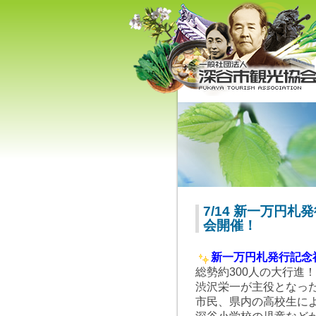
深谷市観光協会 - 埼玉県深谷
（旧深谷市・岡部町・花園町
川本町）の観光情報
7/14 新一万円
会開催！
新一万円札発行記念
総勢約300人の大行進！
渋沢栄一が主役となっ
市民、県内の高校生に