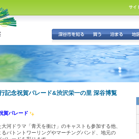
サイ
市
・
札発行記念祝賀パレード&渋沢栄一の里 深谷博覧
祝賀パレード
た大河ドラマ「青天を衝け」のキャストも参加する他、
よるバトントワーリングやマーチングバンド、地元の