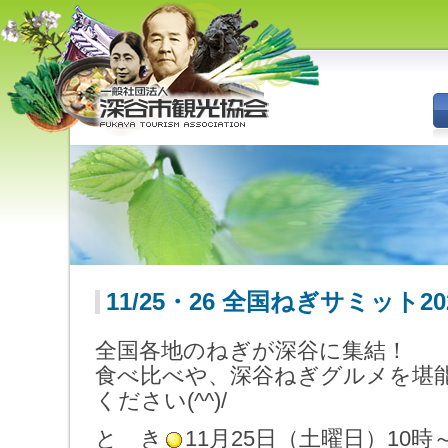
深谷市観光協会 - 埼玉県深谷市
（旧深谷市・岡部町・花園町・
川本町）の観光情報
11/25・26 全国ねぎサミット20
全国各地のねぎが深谷に集結！
食べ比べや、深谷ねぎグルメを堪
ください(^^)/
と き
11月25日（土曜日）10時