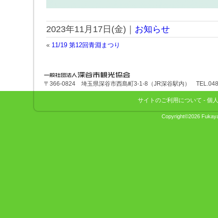
2023年11月17日(金)｜
お知らせ
«
11/19 第12回青淵まつり
深谷市観光協会
〒366-0824 埼玉県深谷市西島町3-1-8（JR深谷駅内） TEL.048-575
サイトのご利用について
-
個
Copyright©2026 Fukaya 