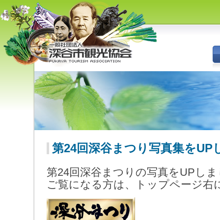
深谷市観光協会 - 埼玉県深谷市
（旧深谷市・岡部町・花園町・
川本町）の観光情報
第24回深谷まつり写真集をUP
第24回深谷まつりの写真をUPし
ご覧になる方は、トップページ右