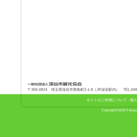
深谷市観光協会
〒366-0824 埼玉県深谷市西島町3-1-8（JR深谷駅内） TEL.048-575
サイトのご利用について
-
個
Copyright©2026 Fukaya 