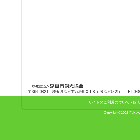
深谷市観光協会
〒366-0824 埼玉県深谷市西島町3-1-8（JR深谷駅内） TEL.048-575
サイトのご利用について
-
個
Copyright©2026 Fukaya 