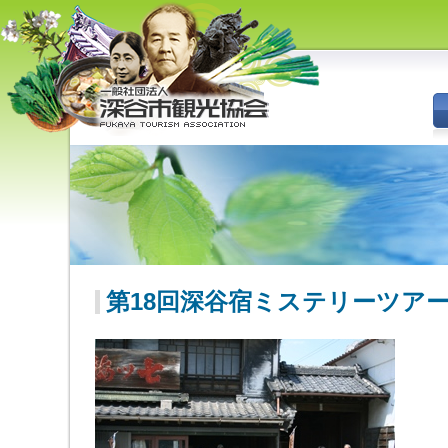
深谷市観光協会 - 埼玉県深谷市
（旧深谷市・岡部町・花園町・
川本町）の観光情報
第18回深谷宿ミステリーツア