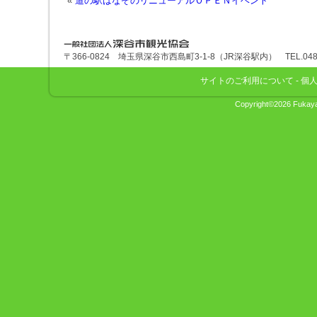
«
道の駅はなぞのリニューアルＯＰＥＮイベント
深谷市観光協会
〒366-0824 埼玉県深谷市西島町3-1-8（JR深谷駅内） TEL.048-575
サイトのご利用について
-
個
Copyright©2026 Fukaya 