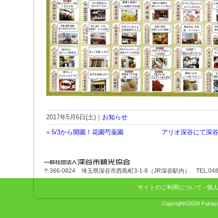
2017年5月6日(土)｜
お知らせ
«
5/3から開園！花園芍薬園
アリオ深谷にて深
深谷市観光協会
〒366-0824 埼玉県深谷市西島町3-1-8（JR深谷駅内） TEL.048-575
サイトのご利用について
-
個
Copyright©2026 Fukaya 