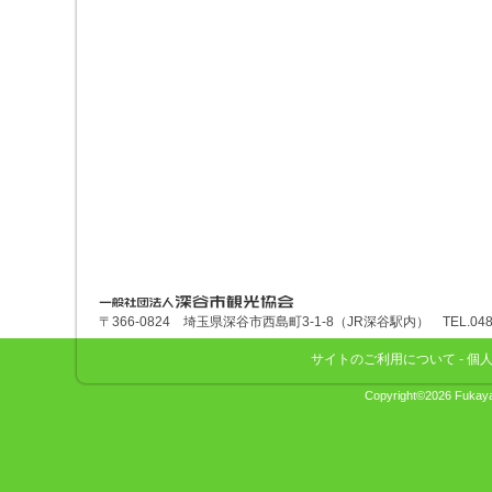
深谷市観光協会
〒366-0824 埼玉県深谷市西島町3-1-8（JR深谷駅内） TEL.048-575
サイトのご利用について
-
個
Copyright©2026 Fukaya 