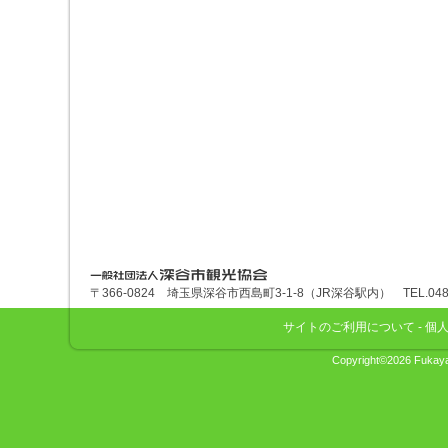
深谷市観光協会
〒366-0824 埼玉県深谷市西島町3-1-8（JR深谷駅内） TEL.048-575
サイトのご利用について
-
個
Copyright©2026 Fukaya 