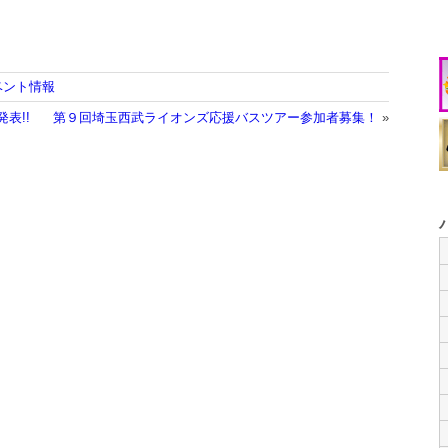
ベント情報
表!!
第９回埼玉西武ライオンズ応援バスツアー参加者募集！
»