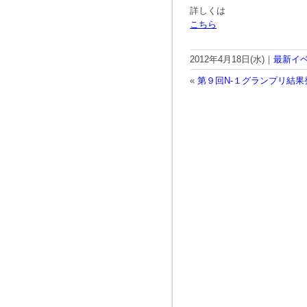
詳しくは
こちら
2012年4月18日(水)｜
最新イ
«
第９回N‐１グランプリ結果発