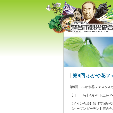
深谷市観光協会 - 埼玉県深谷
（旧深谷市・岡部町・花園町
川本町）の観光情報
第9回 ふかや花
第9回 ふかや花フェスタ＆
【日 時】4月28日(土)～29
【メイン会場】深谷市城址公園 
【オープンガーデン】市内全