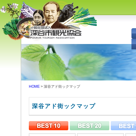
深谷市観光協会 - 埼玉県深谷市
（旧深谷市・岡部町・花園町・
川本町）の観光情報
HOME
> 深谷アド街ックマップ
深谷アド街ックマップ