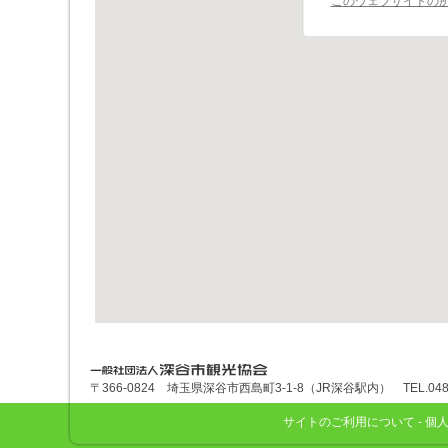
深谷市観光協会
〒366-0824 埼玉県深谷市西島町3-1-8（JR深谷駅内） TEL.048-575
サイトのご利用について
-
個